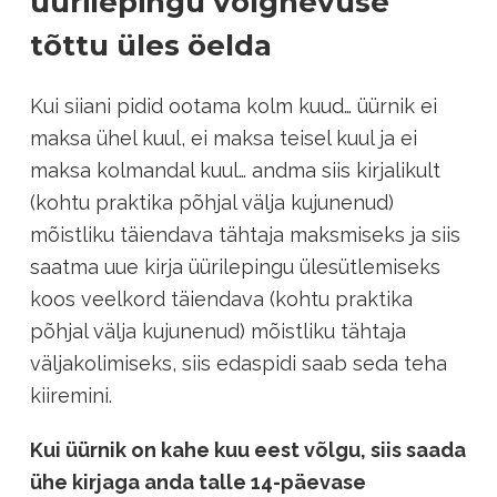
üürilepingu võlgnevuse
tõttu üles öelda
Kui siiani pidid ootama kolm kuud… üürnik ei
maksa ühel kuul, ei maksa teisel kuul ja ei
maksa kolmandal kuul… andma siis kirjalikult
(kohtu praktika põhjal välja kujunenud)
mõistliku täiendava tähtaja maksmiseks ja siis
saatma uue kirja üürilepingu ülesütlemiseks
koos veelkord täiendava (kohtu praktika
põhjal välja kujunenud) mõistliku tähtaja
väljakolimiseks, siis edaspidi saab seda teha
kiiremini.
Kui üürnik on kahe kuu eest võlgu, siis saada
ühe kirjaga anda talle 14-päevase