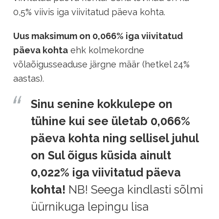
0,5% viivis iga viivitatud päeva kohta.
Uus maksimum on 0,066% iga viivitatud
päeva kohta
ehk kolmekordne
võlaõigusseaduse järgne määr (hetkel 24%
aastas).
Sinu senine kokkulepe on
tühine kui see ületab 0,066%
päeva kohta ning sellisel juhul
on Sul õigus küsida ainult
0,022% iga viivitatud päeva
kohta!
NB! Seega kindlasti sõlmi
üürnikuga lepingu lisa