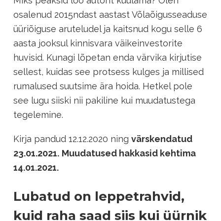
Miks peaksid loo autorit kuulama? Olen
osalenud 2015ndast aastast Võlaõigusseaduse
üüriõiguse aruteludel ja kaitsnud kogu selle 6
aasta jooksul kinnisvara väikeinvestorite
huvisid. Kunagi lõpetan enda värvika kirjutise
sellest, kuidas see protsess kulges ja millised
rumalused suutsime ära hoida. Hetkel pole
see lugu siiski nii pakiline kui muudatustega
tegelemine.
Kirja pandud 12.12.2020 ning
värskendatud
23.01.2021.
Muudatused hakkasid kehtima
14.01.2021.
Lubatud on leppetrahvid,
kuid raha saad siis kui üürnik