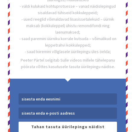
- väldi kulukaid kohtuprotsesse – vanad näidislepingud
sisaldavad tühiseid kokkuleppeid;
- uued reeglid võimaldavad lisasissetulekuid – üürnik
maksab (kokkuleppel) ühistu remondifondi ning
laenumaksed;
- saad paremini üürniku korrale kutsuda – võimalikud on
leppetrahvi kokkulepped;
- saad kiiremini võlglasele üürilepingu üles öelda;
Peeter Pärtel selgitab Sulle videos millele tähelepanu
pöörata võttes kasutusele tasuta üürilepingu näidise.
Tahan tasuta üürilepingu näidist