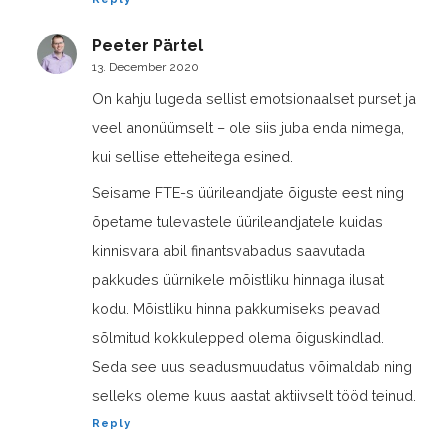
Peeter Pärtel
13. December 2020
On kahju lugeda sellist emotsionaalset purset ja
veel anonüümselt – ole siis juba enda nimega,
kui sellise etteheitega esined.
Seisame FTE-s üürileandjate õiguste eest ning
õpetame tulevastele üürileandjatele kuidas
kinnisvara abil finantsvabadus saavutada
pakkudes üürnikele mõistliku hinnaga ilusat
kodu. Mõistliku hinna pakkumiseks peavad
sõlmitud kokkulepped olema õiguskindlad.
Seda see uus seadusmuudatus võimaldab ning
selleks oleme kuus aastat aktiivselt tööd teinud.
Reply