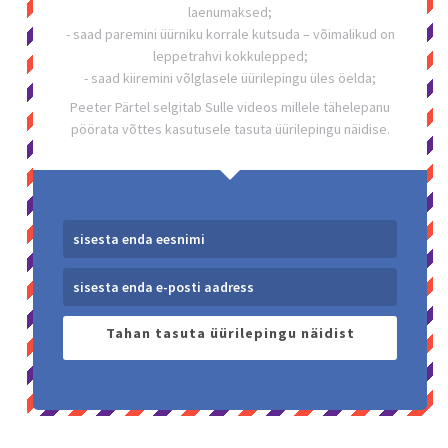
laenumaksed;
- saad paremini üürniku korrale kutsuda – võimalikud on
leppetrahvi kokkulepped;
- saad kiiremini võlglasele üürilepingu üles öelda;
Peeter Pärtel selgitab Sulle videos millele tähelepanu
pöörata võttes kasutusele tasuta üürilepingu näidise.
Tahan tasuta üürilepingu näidist