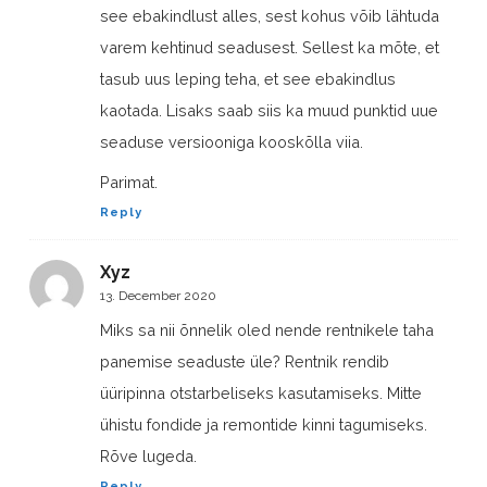
see ebakindlust alles, sest kohus võib lähtuda
varem kehtinud seadusest. Sellest ka mõte, et
tasub uus leping teha, et see ebakindlus
kaotada. Lisaks saab siis ka muud punktid uue
seaduse versiooniga kooskõlla viia.
Parimat.
Reply
Xyz
13. December 2020
Miks sa nii õnnelik oled nende rentnikele taha
panemise seaduste üle? Rentnik rendib
üüripinna otstarbeliseks kasutamiseks. Mitte
ühistu fondide ja remontide kinni tagumiseks.
Rõve lugeda.
Reply