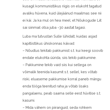
kusagil kommunistlikus riigis on elukoht tagatud
avaliku hüvena, kuid ülejäänud maailmas see nii
ei käi. Ja ka mul on hea meel, et Nõukogude Liit
sai siinmail otsa juba ~30 aastat tagasi.
Luba ma tutvustan Sulle lühidalt, kuidas asjad
kapitlistlikus ühiskonnas käivad:
– Nõudlus tekitab pakkumist s.t. kui keegi soovib
endale elukohta üürida, siis tekib pakkumine.
– Pakkumine tekib vaid siis kui sellega on
võimalik teenida kasumit s.t. sellel, kes võtab
riski, eluaseme pakkumise korral paneb mängu
enda tööga teenitud raha ja võtab lisaks
pangalaenu, peab saama selle eest hüvitise s.t.
kasumi.
– Mida vähem on piiranguid, seda rohkem