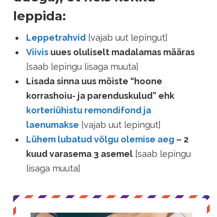
leppida:
Leppetrahvid
[vajab uut lepingut]
Viivis
uues oluliselt madalamas määras
[saab lepingu lisaga muuta]
Lisada sinna uus mõiste “hoone
korrashoiu- ja parenduskulud” ehk
korteriühistu remondifond ja
laenumakse
[vajab uut lepingut]
Lühem lubatud võlgu olemise aeg
– 2
kuud varasema 3 asemel
[saab lepingu
lisaga muuta]