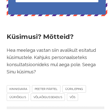
Küsimusi? Mõtteid?
Hea meelega vastan siin avalikult esitatud
küsimustele. Kahjuks personaalseteks
konsultatsioonideks mul aega pole. Seega
Sinu küsimus?
KINNISVARA
PEETER PÄRTEL
ÜÜRILEPING
ÜÜRIÕIGUS
VÕLAÕIGUSSEADUS
VÕS