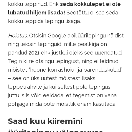
kokku leppinud. Ehk
seda kokkulepet ei ole
lubatud hiljem lisada!
Seetõttu ei saa seda
kokku leppida lepingu lisaga.
Hoiatus:
Otsisin Google abil üürilepingu näidist
ning leidsin lepinguid, mille pealkirja on
pandud 2021 ehk justkui oleks see uuendatud.
Tegin kiire otsingu lepingust, ning ei leidnud
mõistet “hoone korrashoiu- ja parenduskulud”
– see on üks uutest mõistest lisaks
leppetrahvile ja kui sellest pole lepingus
juttu, siis võid eeldada, et tegemist on vana
põhjaga mida pole mõistlik enam kasutada.
Saad kuu kiiremini