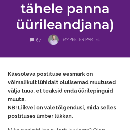
tähele panna
üürileandjana)
COMMENTS
BY
PEETER PÄRTEL
67
Käesoleva postituse eesmärk on
võimalikult lühidalt olulisemad muutused
välja tuua, et teaksid enda üürilepinguid
muuta.
NB! Liikvel on valetõlgendusi, mida selles
postituses ümber lükkan.