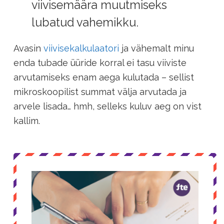
viivisemäära muutmiseks
lubatud vahemikku.
Avasin
viivisekalkulaatori
ja vähemalt minu
enda tubade üüride korral ei tasu viiviste
arvutamiseks enam aega kulutada – sellist
mikroskoopilist summat välja arvutada ja
arvele lisada… hmh, selleks kuluv aeg on vist
kallim.