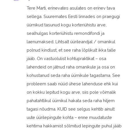
Tere Marti, erinevates asulates on erinev tava
sellega. Suuremates Eesti linnades on praegugi
üürnikud tasunud kogu korteriühistu arve,
sealhulgas korteriühistu remondifondi ja
laenumaksed. Lihtsalt üürileandjal / omanikul
polnud kindlust, et see raha lõplikult ikka talle
jääb. On vastuolulist kohtupraktikat – osa
lahendeid on jätnud raha omanikule ja osa on
kohustanud seda raha üürnikule tagastama. See
probleem saab nüüd ühese lahenduse ehk kui
on kokku lepitud kogu arve, siis pole võimalik
pahatahtlikul üürnikul hakata seda raha hiljem
tagasi nõudma. KUID see selgus kehtib ainult
uute üürilepingute kohta – enne muudatuste
kehtima hakkamist sõlmitud lepingute puhul jääb