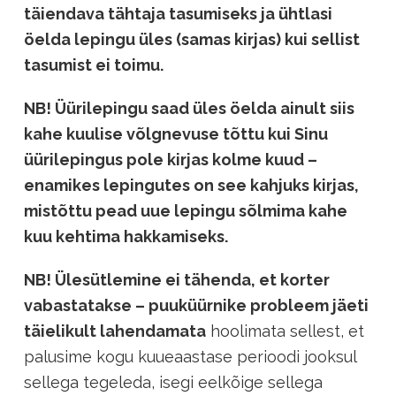
täiendava tähtaja tasumiseks ja ühtlasi
öelda lepingu üles (samas kirjas) kui sellist
tasumist ei toimu.
NB! Üürilepingu saad üles öelda ainult siis
kahe kuulise võlgnevuse tõttu kui Sinu
üürilepingus pole kirjas kolme kuud –
enamikes lepingutes on see kahjuks kirjas,
mistõttu pead uue lepingu sõlmima kahe
kuu kehtima hakkamiseks.
NB! Ülesütlemine ei tähenda, et korter
vabastatakse – puuküürnike probleem jäeti
täielikult lahendamata
hoolimata sellest, et
palusime kogu kuueaastase perioodi jooksul
sellega tegeleda, isegi eelkõige sellega