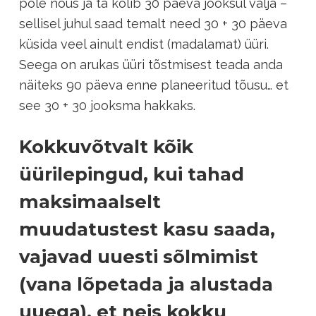
pole nõus ja ta kolib 30 päeva jooksul välja –
sellisel juhul saad temalt need 30 + 30 päeva
küsida veel ainult endist (madalamat) üüri.
Seega on arukas üüri tõstmisest teada anda
näiteks 90 päeva enne planeeritud tõusu… et
see 30 + 30 jooksma hakkaks.
Kokkuvõtvalt kõik
üürilepingud, kui tahad
maksimaalselt
muudatustest kasu saada,
vajavad uuesti sõlmimist
(vana lõpetada ja alustada
uuega), et neis kokku