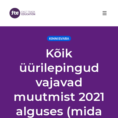
Skip
to
Toggle 
content
KINNISVARA
Kõik
üürilepingud
vajavad
muutmist 2021
alguses (mida