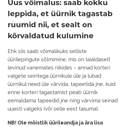
Uus võimalus: saab kokku
leppida, et üürnik tagastab
ruumid nii, et sealt on
kõrvaldatud kulumine
Ehk siis saab võimalikuks selliste
üürilepingute sõlmimine, mis on laialdaselt
levinud vanemates riikides – annad korteri
valgete seintega üürnikule üle ja lubad
üürnikul need üle värvida, tapeetida jne, kuid
enne korteri tagastamist peab üürnik
eemaldama tapeedid jne ning värvima seinad
uuesti valgeks (või selle eest tasuma).
NB! Ole mõistlik üürileandja ja ära lisa