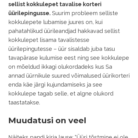
sellist kokkulepet tavalise korteri
üürilepingusse.
Suurim probleem selliste
kokkulepete lubamise juures on, kui
pahatahlikud üürileandjad hakkavad sellist
kokkulepet lisama tavalistesse
üürilepingutesse – üür sisaldab juba tasu
tavapärase kulumise eest ning see kokkulepe
on mõeldud ikkagi olukordadeks kus Sa
annad üürnikule suured võimalused üürikorteri
enda käe järgi kujundamiseks ja see
kokkulepe tagab selle, et algne olukord
taastatakse.
Muudatusi on veel
Näiteks pandi kirja lause: “Üüri tõstmine ei ole