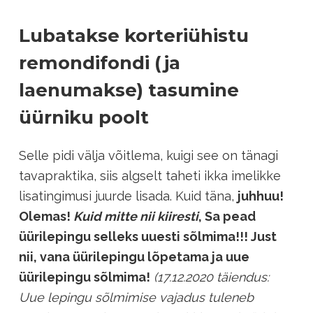
Lubatakse korteriühistu
remondifondi (ja
laenumakse) tasumine
üürniku poolt
Selle pidi välja võitlema, kuigi see on tänagi
tavapraktika, siis algselt taheti ikka imelikke
lisatingimusi juurde lisada. Kuid täna,
juhhuu!
Olemas!
Kuid mitte nii kiiresti
, Sa pead
üürilepingu selleks uuesti sõlmima!!! Just
nii, vana üürilepingu lõpetama ja uue
üürilepingu sõlmima!
(17.12.2020 täiendus:
Uue lepingu sõlmimise vajadus tuleneb