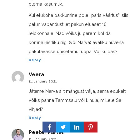
olema kasumlik.
Kui elukoha pakkumine pole “päris väärtus”, siis
palun vabandust, et pakun eluaset 16
leibkonnale. Nad võiks ju parem kolida
kommunistliku riigi (või Narva) avaliku hüvena
pakutavasse ühiselamu tuppa. Või kuidas?
Reply
Veera
11. January 2021
Jätame Narva siit mängust välja, sama edukalt
vôiks panna Tammsalu vôi Lihula, millele Sa
vihjad?
Reply
Peeter Pärtel
11. January 2021