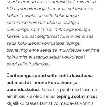
seadusemuudatuse seletuskirjast, mis ütleb
KÜ remondifondi (ja laenumakse) tasumise
kohta: “Teiseks on selle kokkuleppe
sõlmimine võimalik üksnes esialgse
üürilepingu sõlmimisel, mitte aga lepingu
kestel.” Sellest selgitusest tulenevalt ei saa
seda kokkulepet vormistada lepingu
lisana ning enne seaduse muudatuse kehtima
hakkamist ei saanud sellist kokkulepet
seaduslikult sõlmida.)
Üürilepingus pead selle kohta kasutama
uut mõistet: hoone korrashoiu- ja
parenduskulud.
Ja üürnik peab neid tasuma
ainult siis kui oled selles
lepingu sõlmimisel
kirjalikku taasesitamist võimaldavas vormis