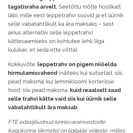
tagatisraha arvelt.
Seetõttu mõtle hoolikalt
läbi, mille eest leppetrahvi soovid ja et üürnik
selle vabatahtlikult ka ära maksaks – sest
ainus alternatiiv selle leppetrahvi
kättesaamiseks on kohtutee (ehk liiga
kulukas, et seda ette võtta).
Kokkuvõte:
leppetrahv on pigem niiöelda
hirmutamisvahend
(näiteks kui suitsetad, siis
pead maksma; kui lemmikloomi korterisse
tood, siis pead maksma,
kuid reaalselt saad
selle trahvi kätte vaid siis kui üürnik selle
vabatahtlikult ära maksab
.
FTE edasijõudnud kinnisvarainvestorite
kogukonna liikmetel on ligipääs videole, milles