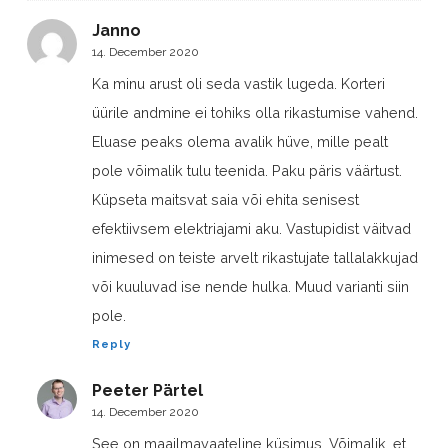
Janno
14. December 2020
Ka minu arust oli seda vastik lugeda. Korteri
üürile andmine ei tohiks olla rikastumise vahend.
Eluase peaks olema avalik hüve, mille pealt
pole võimalik tulu teenida. Paku päris väärtust.
Küpseta maitsvat saia või ehita senisest
efektiivsem elektriajami aku. Vastupidist väitvad
inimesed on teiste arvelt rikastujate tallalakkujad
või kuuluvad ise nende hulka. Muud varianti siin
pole.
Reply
Peeter Pärtel
14. December 2020
See on maailmavaateline küsimus. Võimalik, et