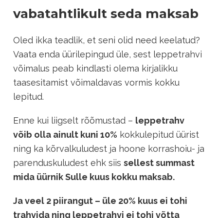
vabatahtlikult seda maksab
Oled ikka teadlik, et seni olid need keelatud?
Vaata enda üürilepingud üle, sest leppetrahvi
võimalus peab kindlasti olema kirjalikku
taasesitamist võimaldavas vormis kokku
lepitud.
Enne kui liigselt rõõmustad –
leppetrahv
võib olla ainult kuni 10%
kokkulepitud üürist
ning ka kõrvalkuludest ja hoone korrashoiu- ja
parenduskuludest ehk siis
sellest summast
mida üürnik Sulle kuus kokku maksab.
Ja veel 2 piirangut – üle 20% kuus ei tohi
trahvida ning leppetrahvi ei tohi võtta