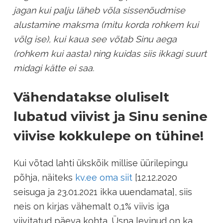
jagan kui palju läheb võla sissenõudmise
alustamine maksma (mitu korda rohkem kui
võlg ise), kui kaua see võtab Sinu aega
(rohkem kui aasta) ning kuidas siis ikkagi suurt
midagi kätte ei saa.
Vähendatakse oluliselt
lubatud viivist ja Sinu senine
viivise kokkulepe on tühine!
Kui võtad lahti ükskõik millise üürilepingu
põhja, näiteks
kv.ee oma siit
[12.12.2020
seisuga ja 23.01.2021 ikka uuendamata], siis
neis on kirjas vähemalt 0,1% viivis iga
viivitatud päeva kohta. Üsna levinud on ka