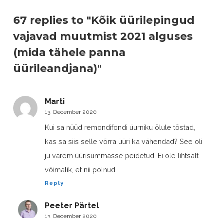
67 replies to "Kõik üürilepingud
vajavad muutmist 2021 alguses
(mida tähele panna
üürileandjana)"
Marti
13. December 2020
Kui sa nüüd remondifondi üürniku õlule tõstad,
kas sa siis selle võrra üüri ka vähendad? See oli
ju varem üürisummasse peidetud. Ei ole lihtsalt
võimalik, et nii polnud.
Reply
Peeter Pärtel
13. December 2020