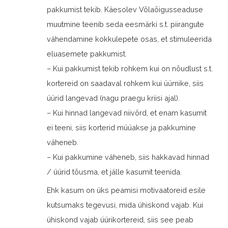
pakkumist tekib. Käesolev Võlaõigusseaduse
muutmine teenib seda eesmärki s.t. piirangute
vähendamine kokkulepete osas, et stimuleerida
eluasemete pakkumist.
– Kui pakkumist tekib rohkem kui on nõudlust s.t.
kortereid on saadaval rohkem kui üürnike, siis
üürid langevad (nagu praegu kriisi ajal).
– Kui hinnad langevad niivõrd, et enam kasumit
ei teeni, siis korterid müüakse ja pakkumine
väheneb.
– Kui pakkumine väheneb, siis hakkavad hinnad
/ üürid tõusma, et jälle kasumit teenida.
Ehk kasum on üks peamisi motivaatoreid esile
kutsumaks tegevusi, mida ühiskond vajab. Kui
ühiskond vajab üürikortereid, siis see peab