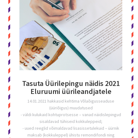
Tasuta Üürilepingu näidis 2021
Eluruumi üürileandjatele
14.01.2021 hakkasid kehtima Võlaõigusseaduse
(üüriõigus) muudatused
- väldi kulukaid kohtuprotsesse – vanad näidislepingud
sisaldavad tühiseid kokkuleppeid;
- uued reeglid võimaldavad lisasissetulekuid – üürnik
maksab (kokkuleppel) ühistu remondifondi ning