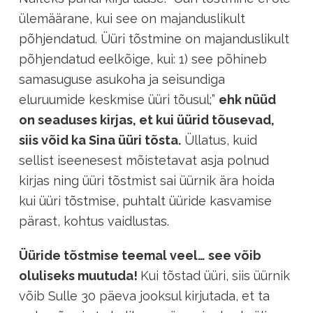
ülemäärane, kui see on majanduslikult
põhjendatud. Üüri tõstmine on majanduslikult
põhjendatud eelkõige, kui: 1) see põhineb
samasuguse asukoha ja seisundiga
eluruumide keskmise üüri tõusul;”
ehk nüüd
on seaduses kirjas, et kui üürid tõusevad,
siis võid ka Sina üüri tõsta.
Üllatus, kuid
sellist iseenesest mõistetavat asja polnud
kirjas ning üüri tõstmist sai üürnik ära hoida
kui üüri tõstmise, puhtalt üüride kasvamise
pärast, kohtus vaidlustas.
Üüride tõstmise teemal veel… see võib
oluliseks muutuda!
Kui tõstad üüri, siis üürnik
võib Sulle 30 päeva jooksul kirjutada, et ta