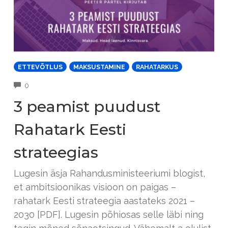
ETTEVÕTLUS
MAKSUSTAMINE
RAHATARKUS
COMMENTS
0
3 peamist puudust
Rahatark Eesti
strateegias
Lugesin äsja Rahandusministeeriumi blogist,
et ambitsioonikas visioon on paigas –
rahatark Eesti strateegia aastateks 2021 –
2030 [PDF]. Lugesin põhiosas selle läbi ning