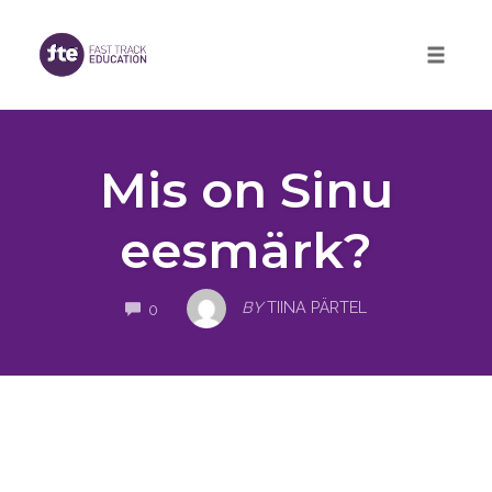
Skip
to
Toggle 
content
Mis on Sinu
eesmärk?
COMMENTS
BY
TIINA PÄRTEL
0