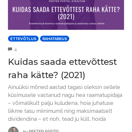
ETTEVÕTLUS
RAHATARKUS
COMMENTS
4
Kuidas saada ettevõttest
raha kätte? (2021)
Ainuüksi mõned aastad tagasi oleksin sellele
küsimusele vastanud nagu hea raamatupidaja
– võimalikult palju kuludena, hoia juhatuse
liikme tasu miinimumil ning maksimaalselt
dividendina – et noh, tead ju küll, hoida
by
PEETER PÄRTEL