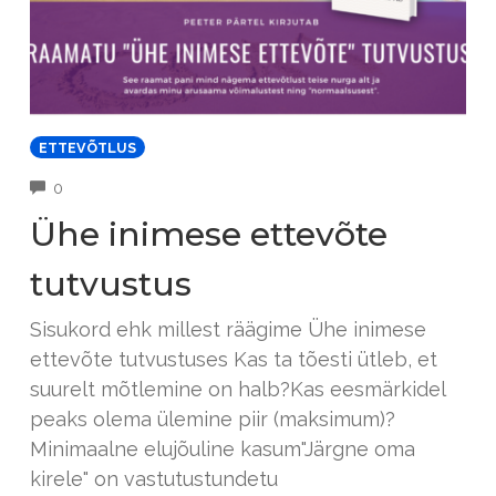
ETTEVÕTLUS
COMMENTS
0
Ühe inimese ettevõte
tutvustus
Sisukord ehk millest räägime Ühe inimese
ettevõte tutvustuses Kas ta tõesti ütleb, et
suurelt mõtlemine on halb?Kas eesmärkidel
peaks olema ülemine piir (maksimum)?
Minimaalne elujõuline kasum"Järgne oma
kirele" on vastutustundetu