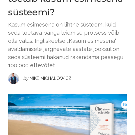
süsteemi?
Kasum esimesena on lihtne süsteem, kuid
seda toetava panga leidmise protsess võib
olla valus. Ingliskeelse „Kasum esimesena“
avaldamisele järgnevate aastate jooksul on
seda süsteemi hakanud rakendama peaaegu
100 000 ettevõtet
by
MIKE MICHALOWICZ