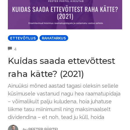
ETTEVÕTLUS
RAHATARKUS
COMMENTS
4
Kuidas saada ettevõttest
raha kätte? (2021)
Ainuüksi mõned aastad tagasi oleksin sellele
küsimusele vastanud nagu hea raamatupidaja
– võimalikult palju kuludena, hoia juhatuse
liikme tasu miinimumil ning maksimaalselt
dividendina – et noh, tead ju küll, hoida
by
PEETER PÄRTEL