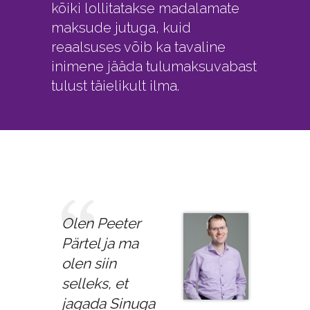
kõiki lollitatakse madalamate
maksude jutuga, kuid
reaalsuses võib ka tavaline
inimene jääda tulumaksuvabast
tulust täielikult ilma.
Olen Peeter
Pärtel ja ma
olen siin
selleks, et
jagada Sinuga