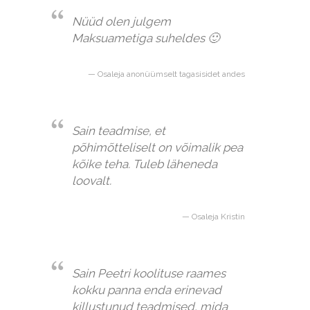
Nüüd olen julgem
Maksuametiga suheldes 🙂
Osaleja anonüümselt tagasisidet andes
Sain teadmise, et
põhimõtteliselt on võimalik pea
kõike teha. Tuleb läheneda
loovalt.
Osaleja Kristin
Sain Peetri koolituse raames
kokku panna enda erinevad
killustunud teadmised, mida