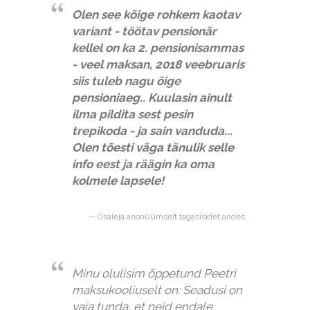
Olen see kõige rohkem kaotav
variant - töötav pensionär
kellel on ka 2. pensionisammas
- veel maksan, 2018 veebruaris
siis tuleb nagu õige
pensioniaeg.. Kuulasin ainult
ilma pildita sest pesin
trepikoda - ja sain vanduda...
Olen tõesti väga tänulik selle
info eest ja räägin ka oma
kolmele lapsele!
Osaleja anonüümselt tagasisidet andes
Minu olulisim õppetund Peetri
maksukooliuselt on: Seadusi on
vaja tunda, et neid endale