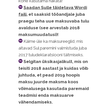
kohe kasutama hakata!
Saadan Sulle täidetava Wordi
faili
, et saaksid tööandjale juba
praegu teha uue maksuvaba tulu
avalduse (see arvestab 2018
maksumuudatusi)!
Käime üle ka maksureeglid, mis
aitavad Sul paremini valmistuda juba
2017 tuludeklaratsiooni täitmiseks.
Selgitan üksikasjalikult, mis on
teisiti 2018 aastast ja kuidas võib
juhtuda, et pead 2019 hoopis
maksu juurde maksma koos
võimalusega kasutada paremaid
teadmisi enda maksuarve
vähendamiseks.