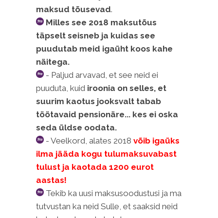
maksud tõusevad
.
Milles see 2018 maksutõus
täpselt seisneb ja kuidas see
puudutab meid igaüht koos kahe
näitega.
- Paljud arvavad, et see neid ei
puuduta, kuid
iroonia on selles, et
suurim kaotus jooksvalt tabab
töötavaid pensionäre... kes ei oska
seda üldse oodata.
- Veelkord, alates 2018
võib igaüks
ilma jääda kogu tulumaksuvabast
tulust ja kaotada 1200 eurot
aastas!
Tekib ka uusi maksusoodustusi ja ma
tutvustan ka neid Sulle, et saaksid neid