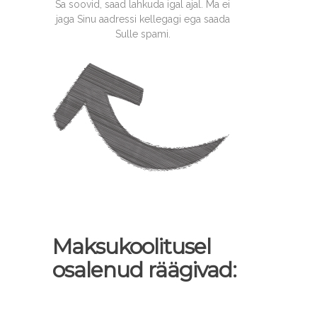
Sa soovid, saad lahkuda igal ajal. Ma ei
jaga Sinu aadressi kellegagi ega saada
Sulle spami.
Maksukoolitusel
osalenud räägivad: