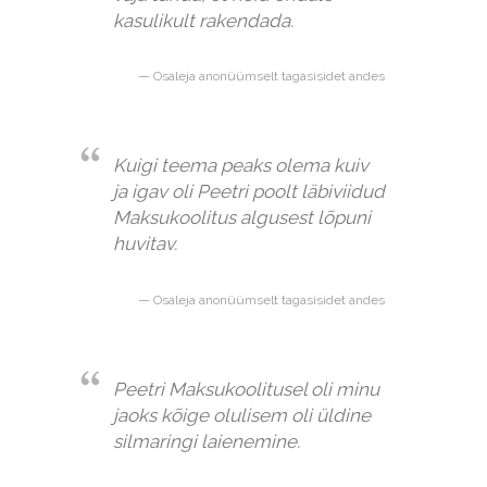
kasulikult rakendada.
Osaleja anonüümselt tagasisidet andes
Kuigi teema peaks olema kuiv
ja igav oli Peetri poolt läbiviidud
Maksukoolitus algusest lõpuni
huvitav.
Osaleja anonüümselt tagasisidet andes
Peetri Maksukoolitusel oli minu
jaoks kõige olulisem oli üldine
silmaringi laienemine.