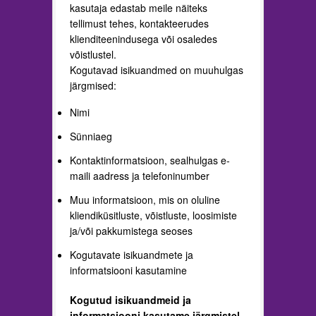
kasutaja edastab meile näiteks
tellimust tehes, kontakteerudes
klienditeenindusega või osaledes
võistlustel.
Kogutavad isikuandmed on muuhulgas
järgmised:
Nimi
Sünniaeg
Kontaktinformatsioon, sealhulgas e-
maili aadress ja telefoninumber
Muu informatsioon, mis on oluline
kliendiküsitluste, võistluste, loosimiste
ja/või pakkumistega seoses
Kogutavate isikuandmete ja
informatsiooni kasutamine
Kogutud isikuandmeid ja
informatsiooni kasutame järgmistel