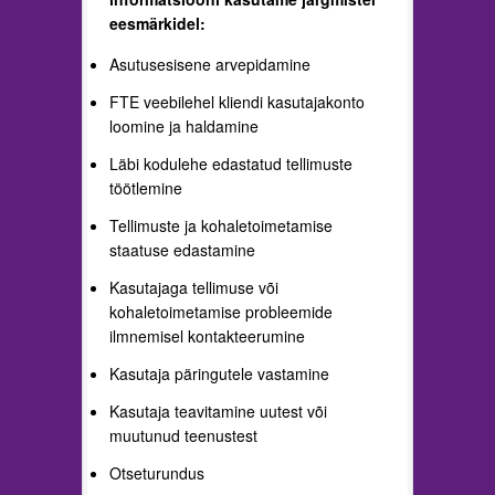
eesmärkidel:
Asutusesisene arvepidamine
FTE veebilehel kliendi kasutajakonto
loomine ja haldamine
Läbi kodulehe edastatud tellimuste
töötlemine
Tellimuste ja kohaletoimetamise
staatuse edastamine
Kasutajaga tellimuse või
kohaletoimetamise probleemide
ilmnemisel kontakteerumine
Kasutaja päringutele vastamine
Kasutaja teavitamine uutest või
muutunud teenustest
Otseturundus