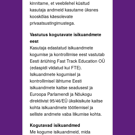
kinnitame, et veebilehel küsitud
kasutaja andmeid kasutame üksnes
kooskõlas käesolevate
privaatsustingimustega.
Vastutus kogutavate isikuandmete
eest
Kasutaja edastatud isikuandmete
kogumise ja kontrollimise eest vastutab
Eesti äriühing Fast Track Education OÜ
(edaspidi viidatud kui FTE).
Isikuandmete kogumisel ja
kontrollimisel lähtume Eesti
isikuandmete kaitse seadusest ja
Euroopa Parlamendi ja Nõukogu
direktiivist 95/46/EÜ üksikisikute kaitse
kohta isikuandmete töötlemisel ja
selliste andmete vaba liikumise kohta.
Kogutavad isikuandmed
Me kogume isikuandmeid, mida