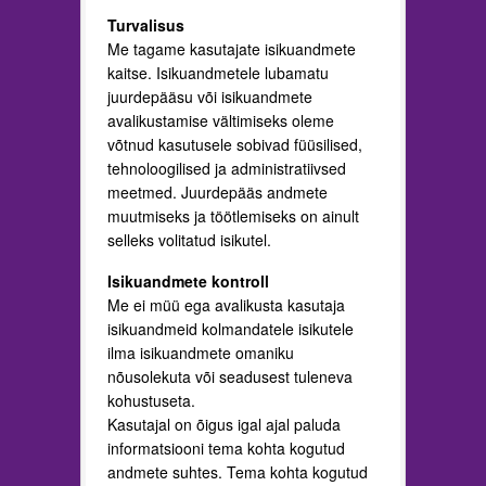
Turvalisus
Me tagame kasutajate isikuandmete
kaitse. Isikuandmetele lubamatu
juurdepääsu või isikuandmete
avalikustamise vältimiseks oleme
võtnud kasutusele sobivad füüsilised,
tehnoloogilised ja administratiivsed
meetmed. Juurdepääs andmete
muutmiseks ja töötlemiseks on ainult
selleks volitatud isikutel.
Isikuandmete kontroll
Me ei müü ega avalikusta kasutaja
isikuandmeid kolmandatele isikutele
ilma isikuandmete omaniku
nõusolekuta või seadusest tuleneva
kohustuseta.
Kasutajal on õigus igal ajal paluda
informatsiooni tema kohta kogutud
andmete suhtes. Tema kohta kogutud