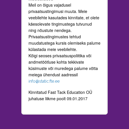
Meil on õigus vajadusel
privaatsustingimusi muuta. Meie
veebilehte kasutades kinnitate, et olete
käesolevate tingimustega tutvunud
ning nõustute nendega.
Privaatsustingimustes tehtud
muudatustega kursis olemiseks palume
külastada meie veebilehte.
Kõigi seoses privaatsuspoliitika või
andmetöötluse kohta tekkivate
küsimuste või muredega palume võtta
meiega ühendust aadressil
info@static.fte.ee
Kinnitatud Fast Tack Education OÜ
juhatuse liikme poolt 09.01.2017