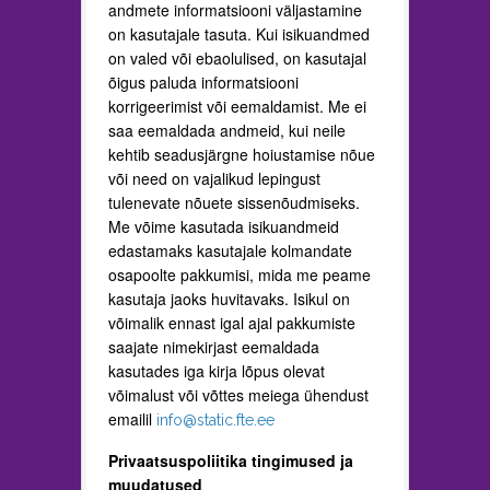
andmete informatsiooni väljastamine
on kasutajale tasuta. Kui isikuandmed
on valed või ebaolulised, on kasutajal
õigus paluda informatsiooni
korrigeerimist või eemaldamist. Me ei
saa eemaldada andmeid, kui neile
kehtib seadusjärgne hoiustamise nõue
või need on vajalikud lepingust
tulenevate nõuete sissenõudmiseks.
Me võime kasutada isikuandmeid
edastamaks kasutajale kolmandate
osapoolte pakkumisi, mida me peame
kasutaja jaoks huvitavaks. Isikul on
võimalik ennast igal ajal pakkumiste
saajate nimekirjast eemaldada
kasutades iga kirja lõpus olevat
võimalust või võttes meiega ühendust
emailil
info@static.fte.ee
Privaatsuspoliitika tingimused ja
muudatused