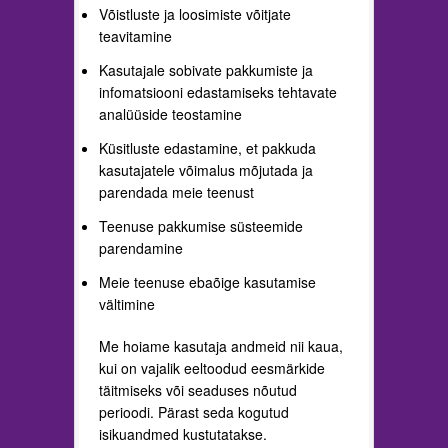
Võistluste ja loosimiste võitjate
teavitamine
Kasutajale sobivate pakkumiste ja
infomatsiooni edastamiseks tehtavate
analüüside teostamine
Küsitluste edastamine, et pakkuda
kasutajatele võimalus mõjutada ja
parendada meie teenust
Teenuse pakkumise süsteemide
parendamine
Meie teenuse ebaõige kasutamise
vältimine
Me hoiame kasutaja andmeid nii kaua,
kui on vajalik eeltoodud eesmärkide
täitmiseks või seaduses nõutud
perioodi. Pärast seda kogutud
isikuandmed kustutatakse.