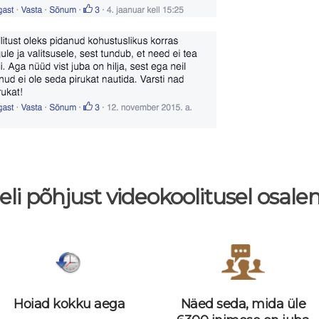
eli põhjust videokoolitusel osale
Hoiad kokku aega
Näed seda, mida üle