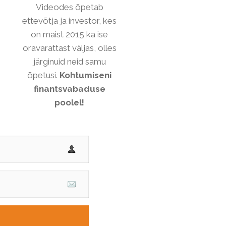
Videodes õpetab
ettevõtja ja investor, kes
on maist 2015 ka ise
oravarattast väljas, olles
järginuid neid samu
õpetusi.
Kohtumiseni
finantsvabaduse
poolel!