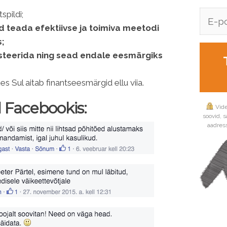
pildi;
ad teada efektiivse ja toimiva meetodi
;
steerida ning sead endale eesmärgiks
 Sul aitab finantseesmärgid ellu viia.
 Facebookis:
Vide
soovid, s
aadress