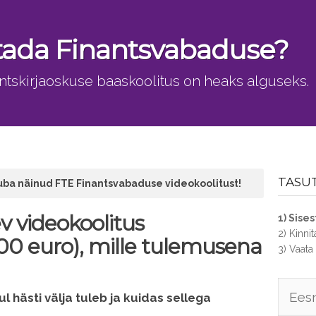
tada Finantsvabaduse?
tskirjaoskuse baaskoolitus on heaks alguseks.
TASUTA
juba näinud FTE Finantsvabaduse videokoolitust!
v videokoolitus
1) Sise
2) Kinni
00 euro), mille tulemusena
3) Vaata
 hästi välja tuleb ja kuidas sellega