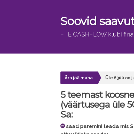
Soovid saavu
FTE CASHFLOW klubi finan
Ära jää maha
Üle 6300 on 
5 teemast koosne
(väärtusega üle 5
Sa:
saad paremini teada mis Sul