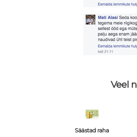
Veel n
Säästad raha