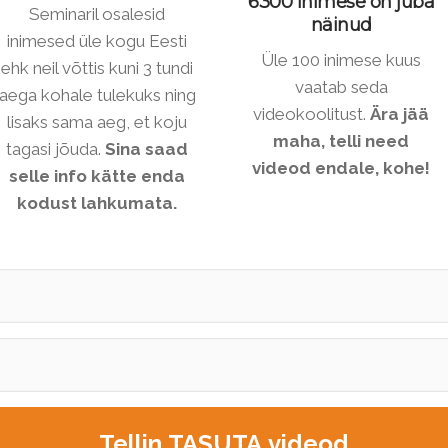
6300 inimese on juba
Seminaril osalesid
näinud
inimesed üle kogu Eesti
Üle 100 inimese kuus
ehk neil võttis kuni 3 tundi
vaatab seda
aega kohale tulekuks ning
videokoolitust.
Ära jää
lisaks sama aeg, et koju
maha, telli need
tagasi jõuda.
Sina saad
videod endale, kohe!
selle info kätte enda
kodust lahkumata.
Tellin TASUTA videod