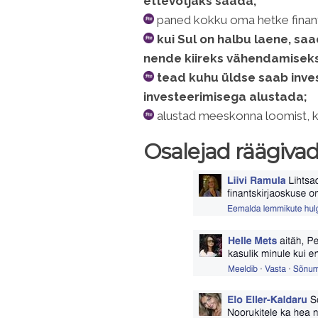
ettevõtjaks saada;
paned kokku oma hetke finants
kui Sul on halbu laene, sa
nende kiireks vähendamiseks
tead kuhu üldse saab inve
investeerimisega alustada;
alustad meeskonna loomist, kes
Osalejad räägivad