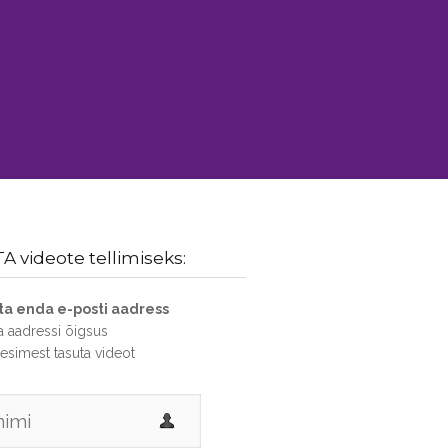
 videote tellimiseks:
sta enda e-posti aadress
ta aadressi õigsus
 esimest tasuta videot