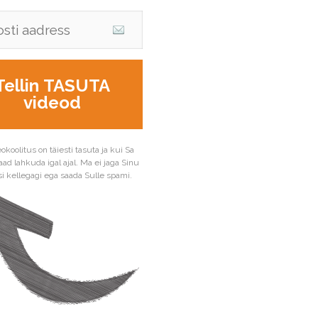
Tellin TASUTA
videod
okoolitus on täiesti tasuta ja kui Sa
aad lahkuda igal ajal. Ma ei jaga Sinu
i kellegagi ega saada Sulle spami.